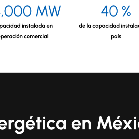
8,000
MW
40
%
pacidad instalada en
de la capacidad instala
operación comercial
país
nergética en Méx