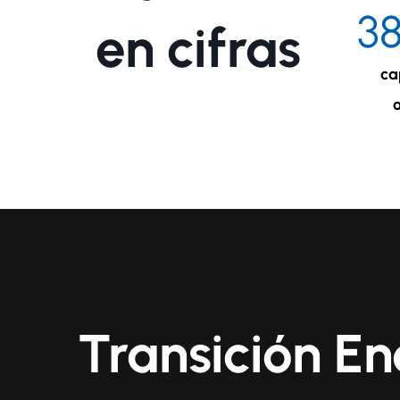
3
en cifras
ca
Transición E